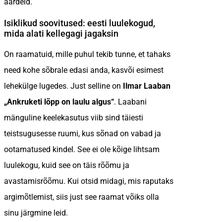
aardeid.
Isiklikud soovitused: eesti luulekogud,
mida alati kellegagi jagaksin
On raamatuid, mille puhul tekib tunne, et tahaks
need kohe sõbrale edasi anda, kasvõi esimest
lehekülge lugedes. Just selline on
Ilmar Laaban
„Ankruketi lõpp on laulu algus“
. Laabani
mänguline keelekasutus viib sind täiesti
teistsugusesse ruumi, kus sõnad on vabad ja
ootamatused kindel. See ei ole kõige lihtsam
luulekogu, kuid see on täis rõõmu ja
avastamisrõõmu. Kui otsid midagi, mis raputaks
argimõtlemist, siis just see raamat võiks olla
sinu järgmine leid.