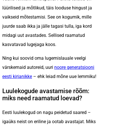
lüürilised ja mõtlikud, täis looduse hingust ja
vaikseid mõtestamisi. See on kogumik, mille
juurde saab ikka ja jälle tagasi tulla, iga kord
midagi uut avastades. Sellised raamatud
kasvatavad lugejaga koos.
Ning kui soovid oma lugemislauale veelgi
värskemaid autoreid, uuri
noore generatsiooni
eesti kirjanikke
– ehk leiad mõne uue lemmiku!
Luulekogude avastamise rõõm:
miks need raamatud loevad?
Eesti luulekogud on nagu peidetud saared –
igaüks neist on eriline ja ootab avastajat. Miks