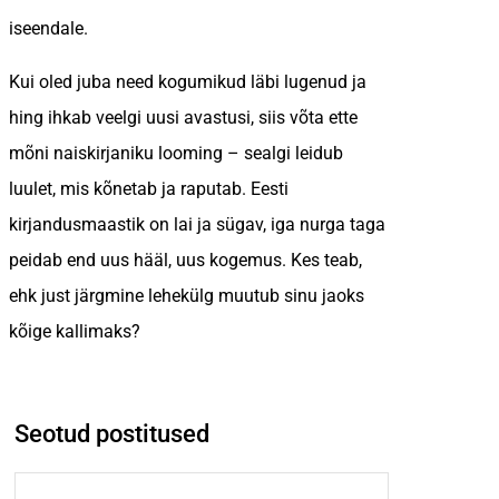
iseendale.
Kui oled juba need kogumikud läbi lugenud ja
hing ihkab veelgi uusi avastusi, siis võta ette
mõni naiskirjaniku looming – sealgi leidub
luulet, mis kõnetab ja raputab. Eesti
kirjandusmaastik on lai ja sügav, iga nurga taga
peidab end uus hääl, uus kogemus. Kes teab,
ehk just järgmine lehekülg muutub sinu jaoks
kõige kallimaks?
Seotud postitused