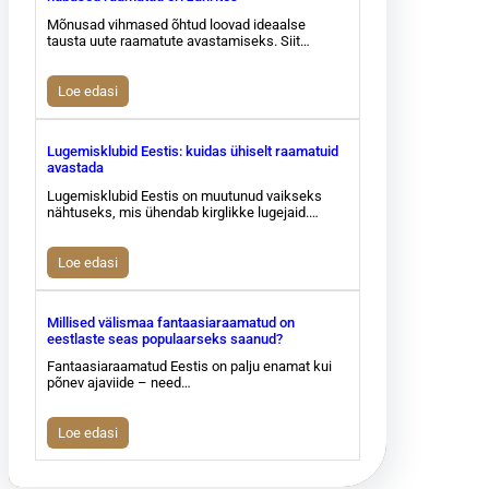
Mõnusad vihmased õhtud loovad ideaalse
tausta uute raamatute avastamiseks. Siit…
Loe edasi
Lugemisklubid Eestis: kuidas ühiselt raamatuid
avastada
Lugemisklubid Eestis on muutunud vaikseks
nähtuseks, mis ühendab kirglikke lugejaid.…
Loe edasi
Millised välismaa fantaasiaraamatud on
eestlaste seas populaarseks saanud?
Fantaasiaraamatud Eestis on palju enamat kui
põnev ajaviide – need…
Loe edasi