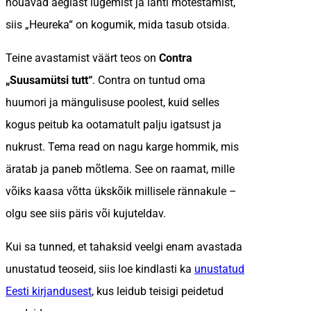
nõuavad aeglast lugemist ja lahti mõtestamist,
siis „Heureka“ on kogumik, mida tasub otsida.
Teine avastamist väärt teos on
Contra
„Suusamütsi tutt“
. Contra on tuntud oma
huumori ja mängulisuse poolest, kuid selles
kogus peitub ka ootamatult palju igatsust ja
nukrust. Tema read on nagu karge hommik, mis
äratab ja paneb mõtlema. See on raamat, mille
võiks kaasa võtta ükskõik millisele rännakule –
olgu see siis päris või kujuteldav.
Kui sa tunned, et tahaksid veelgi enam avastada
unustatud teoseid, siis loe kindlasti ka
unustatud
Eesti kirjandusest
, kus leidub teisigi peidetud