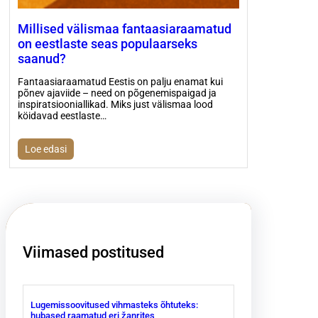
Millised välismaa fantaasiaraamatud
on eestlaste seas populaarseks
saanud?
Fantaasiaraamatud Eestis on palju enamat kui
põnev ajaviide – need on põgenemispaigad ja
inspiratsiooniallikad. Miks just välismaa lood
köidavad eestlaste…
Loe edasi
Viimased postitused
Lugemissoovitused vihmasteks õhtuteks:
hubased raamatud eri žanrites