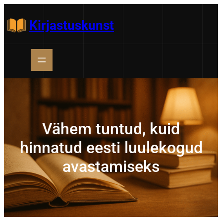
Liigu
sisu
Kirjastuskunst
juurde
Vähem tuntud, kuid
hinnatud eesti luulekogud
avastamiseks