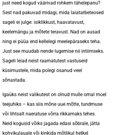
just need kogud väärivad rohkem tähelepanu?
Sest nad pakuvad midagi, mida laiatarbeteosed
sageli ei julge: isiklikkust, haavatavust,
keelemängu ja mõtete teravust. Nad on ausad
ning ei püüa end kellelegi meelepäraseks teha.
Just see muudab nende lugemise nii intiimseks.
Sageli leiad neist raamatutest vastuseid
küsimustele, mida polegi osanud veel
sõnastada.
Igaüks neist valikutest on olnud mulle omal moel
teejuhiks – kas siis mõne uue mõtte, tundmuse
või lihtsalt naeratuse võrra rikkamaks tehes.
Neid kogusid võiks jagada edasi sõbrale, jätta
kohvikulauale või kinkida mõtlikul hetkel