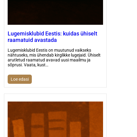
Lugemisklubid Eestis: kuidas ühiselt
raamatuid avastada
Lugemisklubid Eestis on muutunud vaikseks
nähtuseks, mis ühendab kirglikke lugejaid. Ühiselt
arutletud raamatud avavad uusi maailmu ja
sõprusi. Vaata, kust…
Loe edasi