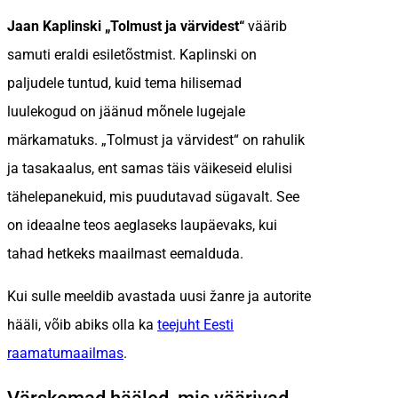
Jaan Kaplinski „Tolmust ja värvidest“
väärib
samuti eraldi esiletõstmist. Kaplinski on
paljudele tuntud, kuid tema hilisemad
luulekogud on jäänud mõnele lugejale
märkamatuks. „Tolmust ja värvidest“ on rahulik
ja tasakaalus, ent samas täis väikeseid elulisi
tähelepanekuid, mis puudutavad sügavalt. See
on ideaalne teos aeglaseks laupäevaks, kui
tahad hetkeks maailmast eemalduda.
Kui sulle meeldib avastada uusi žanre ja autorite
hääli, võib abiks olla ka
teejuht Eesti
raamatumaailmas
.