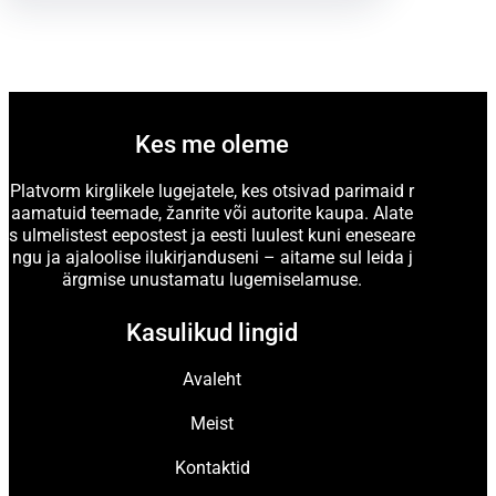
Kes me oleme
Platvorm kirglikele lugejatele, kes otsivad parimaid r
aamatuid teemade, žanrite või autorite kaupa. Alate
s ulmelistest eepostest ja eesti luulest kuni eneseare
ngu ja ajaloolise ilukirjanduseni – aitame sul leida j
ärgmise unustamatu lugemiselamuse.
Kasulikud lingid
Avaleht
Meist
Kontaktid