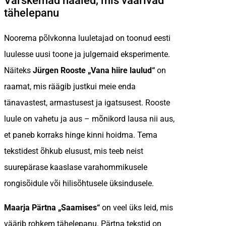
Värskemad hääled, mis väärivad
tähelepanu
Noorema põlvkonna luuletajad on toonud eesti
luulesse uusi toone ja julgemaid eksperimente.
Näiteks
Jürgen Rooste „Vana hiire laulud“
on
raamat, mis räägib justkui meie enda
tänavastest, armastusest ja igatsusest. Rooste
luule on vahetu ja aus – mõnikord lausa nii aus,
et paneb korraks hinge kinni hoidma. Tema
tekstidest õhkub elusust, mis teeb neist
suurepärase kaaslase varahommikusele
rongisõidule või hilisõhtusele üksindusele.
Maarja Pärtna „Saamises“
on veel üks leid, mis
väärib rohkem tähelepanu. Pärtna tekstid on