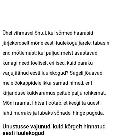
Ühel vihmasel õhtul, kui sõrmed haarasid
järjekordselt mõne eesti luulekogu järele, tabasin
end mõtlemast: kui paljud meist avastavad
kunagi need tõeliselt erilised, kuid paraku
varjujäänud eesti luulekogud? Sageli jõuavad
meie öökappidele ikka samad nimed, ent
kirjanduse kuldvaramus peitub palju rohkemat.
Mõni raamat lihtsalt ootab, et keegi ta uuesti
lahti murraks ja lubaks sõnadel hinge pugeda.
Unustusse vajunud, kuid kõrgelt hinnatud
eesti luulekogud