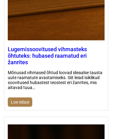
Lugemissoovitused vihmasteks
õhtuteks: hubased raamatud eri
žanrites
Mõnusad vihmased õhtud loovad ideaalse tausta
uute raamatute avastamiseks. Siit leiad isiklikud
soovitused hubastest teostest eri žanrites, mis
aitavad tuua…
Loe edasi