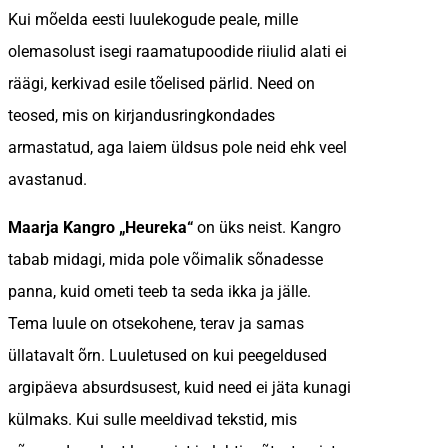
Kui mõelda eesti luulekogude peale, mille
olemasolust isegi raamatupoodide riiulid alati ei
räägi, kerkivad esile tõelised pärlid. Need on
teosed, mis on kirjandusringkondades
armastatud, aga laiem üldsus pole neid ehk veel
avastanud.
Maarja Kangro „Heureka“
on üks neist. Kangro
tabab midagi, mida pole võimalik sõnadesse
panna, kuid ometi teeb ta seda ikka ja jälle.
Tema luule on otsekohene, terav ja samas
üllatavalt õrn. Luuletused on kui peegeldused
argipäeva absurdsusest, kuid need ei jäta kunagi
külmaks. Kui sulle meeldivad tekstid, mis